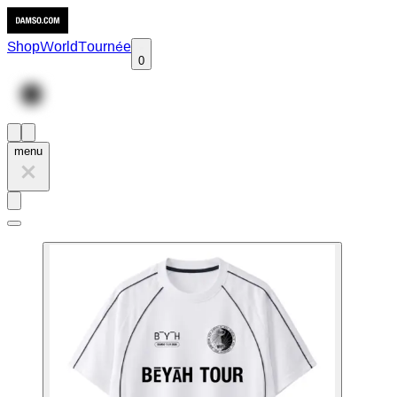
Shop
World
Tournée
0
menu